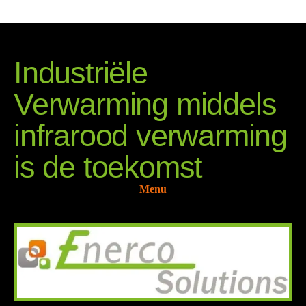
Industriële
Verwarming middels
infrarood verwarming
is de toekomst
Menu