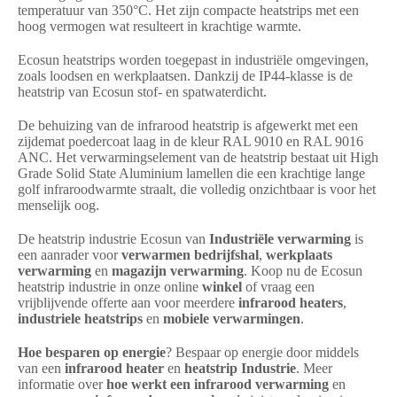
temperatuur van 350°C. Het zijn compacte heatstrips met een
hoog vermogen wat resulteert in krachtige warmte.
Ecosun heatstrips worden toegepast in industriële omgevingen,
zoals loodsen en werkplaatsen. Dankzij de IP44-klasse is de
heatstrip van Ecosun stof- en spatwaterdicht.
De behuizing van de infrarood heatstrip is afgewerkt met een
zijdemat poedercoat laag in de kleur RAL 9010 en RAL 9016
ANC. Het verwarmingselement van de heatstrip bestaat uit High
Grade Solid State Aluminium lamellen die een krachtige lange
golf infraroodwarmte straalt, die volledig onzichtbaar is voor het
menselijk oog.
De heatstrip industrie Ecosun van
Industriële verwarming
is
een aanrader voor
verwarmen bedrijfshal
,
werkplaats
verwarming
en
magazijn verwarming
. Koop nu de Ecosun
heatstrip industrie in onze online
winkel
of vraag een
vrijblijvende offerte aan voor meerdere
infrarood heaters
,
industriele heatstrips
en
mobiele verwarmingen
.
Hoe besparen op energie
? Bespaar op energie door middels
van een
infrarood heater
en
heatstrip Industrie
. Meer
informatie over
hoe werkt een infrarood verwarming
en