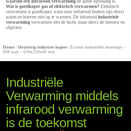
waarom een infrarood verwarming
de juiste oplossing is.
Wat is goedkoper gas of elektrisch verwarmen?
Elektrisch
verwarmen is goedkoper, want onze infrarood heaters zijn direct
warm en hoeven niet op te warmen. De infrarood
industriele
verwarming
verwarmen niet de lucht, maar direct de mensen en
objecten.
Home
/
Heatstrip industrie kopen
/ Ecosun industriële heatstrips –
850 watt – 650x250x60 mm
Industriële
Verwarming middels
infrarood verwarming
is de toekomst