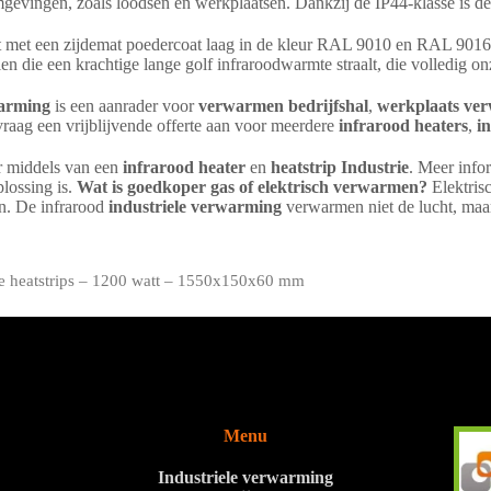
mgevingen, zoals loodsen en werkplaatsen. Dankzij de IP44-klasse is de 
rkt met een zijdemat poedercoat laag in de kleur RAL 9010 en RAL 90
n die een krachtige lange golf infraroodwarmte straalt, die volledig on
warming
is een aanrader voor
verwarmen bedrijfshal
,
werkplaats ve
raag een vrijblijvende offerte aan voor meerdere
infrarood heaters
,
in
r middels van een
infrarood heater
en
heatstrip Industrie
. Meer info
plossing is.
Wat is goedkoper gas of elektrisch verwarmen?
Elektris
en. De infrarood
industriele verwarming
verwarmen niet de lucht, maar
le heatstrips – 1200 watt – 1550x150x60 mm
Menu
Industriele verwarming