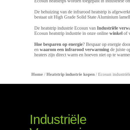
Ecosun heatstrips worden toegepast in industriële o
De behuizing van de infrarood heatstrip is afgewe
bestaat uit High Grade Solid State Aluminium lamelle
De heatstrip industrie Ecosun van
Industriële ver
Ecosun heatstrip industrie in onze online
winkel
of v
Hoe besparen op energie
? Bespaar op energie doo
en
waarom een infrarood verwarming
de juiste o
heaters zijn direct warm en hoeven niet op te warm
Home
/
Heatstrip industrie kopen
/ Ecosun industrië
Industriële