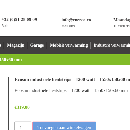
+32 (0)51 28 09 09
info@enerco.co
Maandag
Bel ons
Mail ons
Tussen 9:0
s
Magazijn
Garage
Mobiele verwarming
Industrie verwarmi
0x150x60 mm
Ecosun industriële heatstrips – 1200 watt – 1550x150x60 
Ecosun industriële heatstrips – 1200 watt – 1550x150x60 mm
€
319,00
Toevoegen aan winkelwagen