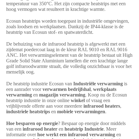
temperatuur van 350°C. Het zijn compacte heatstrips met een
hoog vermogen wat resulteert in krachtige warmte.
Ecosun heatstrips worden toegepast in industriële omgevingen,
zoals loodsen en werkplaatsen. Dankzij de IP44-klasse is de
heatstrip van Ecosun stof- en spatwaterdicht.
De behuizing van de infrarood heatstrip is afgewerkt met een
zijdemat poedercoat laag in de kleur RAL 9010 en RAL 9016
ANC. Het verwarmingselement van de heatstrip bestaat uit High
Grade Solid State Aluminium lamellen die een krachtige lange
golf infraroodwarmte straalt, die volledig onzichtbaar is voor het
menselijk oog.
De heatstrip industrie Ecosun van
Industriële verwarming
is
een aanrader voor
verwarmen bedrijfshal
,
werkplaats
verwarming
en
magazijn verwarming
. Koop nu de Ecosun
heatstrip industrie in onze online
winkel
of vraag een
vrijblijvende offerte aan voor meerdere
infrarood heaters
,
industriele heatstrips
en
mobiele verwarmingen
.
Hoe besparen op energie
? Bespaar op energie door middels
van een
infrarood heater
en
heatstrip Industrie
. Meer
informatie over
hoe werkt een infrarood verwarming
en