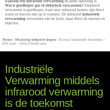
waarom een infrarood verwarming
de juiste oplossing is.
Wat is goedkoper gas of elektrisch verwarmen?
Elektrisch
verwarmen is goedkoper, want onze infrarood heaters zijn direct
warm en hoeven niet op te warmen. De infrarood
industriele
verwarming
verwarmen niet de lucht, maar direct de mensen en
objecten.
Home
/
Heatstrip industrie kopen
/ Ecosun industriële heatstrips –
850 watt – 650x250x60 mm
Industriële
Verwarming middels
infrarood verwarming
is de toekomst