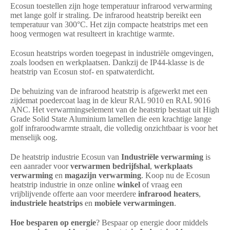
Ecosun toestellen zijn hoge temperatuur infrarood verwarming
met lange golf ir straling. De infrarood heatstrip bereikt een
temperatuur van 300°C. Het zijn compacte heatstrips met een
hoog vermogen wat resulteert in krachtige warmte.
Ecosun heatstrips worden toegepast in industriële omgevingen,
zoals loodsen en werkplaatsen. Dankzij de IP44-klasse is de
heatstrip van Ecosun stof- en spatwaterdicht.
De behuizing van de infrarood heatstrip is afgewerkt met een
zijdemat poedercoat laag in de kleur RAL 9010 en RAL 9016
ANC. Het verwarmingselement van de heatstrip bestaat uit High
Grade Solid State Aluminium lamellen die een krachtige lange
golf infraroodwarmte straalt, die volledig onzichtbaar is voor het
menselijk oog.
De heatstrip industrie Ecosun van
Industriële verwarming
is
een aanrader voor
verwarmen bedrijfshal
,
werkplaats
verwarming
en
magazijn verwarming
. Koop nu de Ecosun
heatstrip industrie in onze online
winkel
of vraag een
vrijblijvende offerte aan voor meerdere
infrarood heaters
,
industriele heatstrips
en
mobiele verwarmingen
.
Hoe besparen op energie
? Bespaar op energie door middels