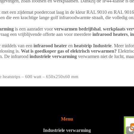
mgevingen, zoals loodsen en werkplaatsen. Dankzij de IP44-klasse is de 
rkt met een zijdemat poedercoat laag in de kleur RAL 9010 en RAL 90
n die een krachtige lange golf infraroodwarmte straalt, die volledig on
warming
is een aanrader voor
verwarmen bedrijfshal
,
werkplaats ve
raag een vrijblijvende offerte aan voor meerdere
infrarood heaters
,
in
r middels van een
infrarood heater
en
heatstrip Industrie
. Meer info
plossing is.
Wat is goedkoper gas of elektrisch verwarmen?
Elektris
en. De infrarood
industriele verwarming
verwarmen niet de lucht, maar
le heatstrips – 600 watt – 650x250x60 mm
Menu
Industriele verwarming